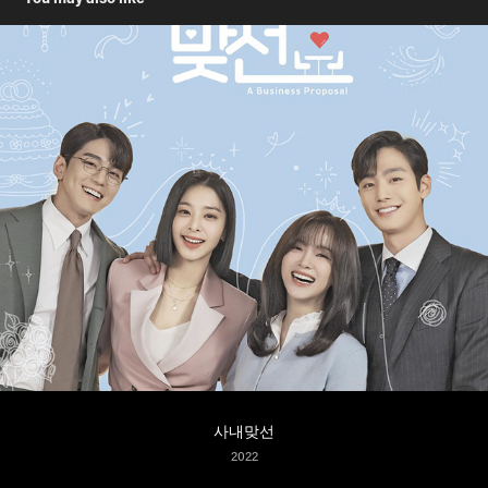
사내맞선
2022